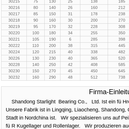
30215
75
130
25
138
185
30216
80
140
26
160
212
30217
85
150
31
178
238
30218
90
160
30
200
270
30219
95
170
32
228
308
30220
100
180
34
255
350
30221
105
190
6
285
398
30222
110
200
38
315
445
30224
120
215
40
338
482
30226
130
230
40
365
520
30228
140
250
42
408
585
30230
150
270
45
450
645
30232
160
290
48
512
738
Firma-Einlei
Shandong Starlight Bearing Co., Ltd. Ist ein fü Hre
Unsere Fabrik ist in Lingqing, Liaocheng, Shandong, 
Stadt in Nordchina ist. Wir spezialisieren uns auf Pe
fü R Kugellager und Rollenlager. Wir produzieren a