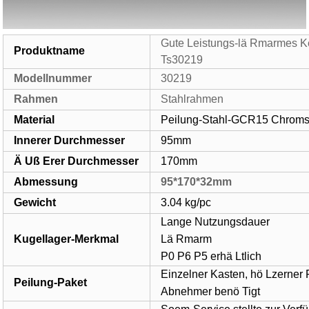
Gute Leistungs-lä Rmarmes Ke
Produktname
Ts30219
Modellnummer
30219
Rahmen
Stahlrahmen
Material
Peilung-Stahl-GCR15 Chroms
Innerer Durchmesser
95mm
Ä Uß Erer Durchmesser
170mm
Abmessung
95*170*32mm
Gewicht
3.04 kg/pc
Lange Nutzungsdauer
Kugellager-Merkmal
Lä Rmarm
P0 P6 P5 erhä Ltlich
Einzelner Kasten, hö Lzerner
Peilung-Paket
Abnehmer benö Tigt