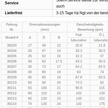
Soem-Service stellte zur Verf
Service
auch
Lieferfrist
3-15 Tage hä Ngt von der ben
Peilung
Grenzabmessungen
Geschwindigkeits-
Nr.
(mm)
Bewertung (ipm)
Fett
Ö L
Modell #
d
D
B
lubucation
lubucati
30203
17
40
12
20.8
21.8
30204
20
47
14
28.2
30.5
30205
25
52
15
32.2
37
30206
30
62
17.5
43.2
50.5
30207
35
72
17
54.2
63.5
30208
40
80
18
63
74
30209
45
85
19
67.8
83.5
30210
50
90
20
73.2
92
30211
55
100
21
90.8
115
30212
60
110
22
102
130
30213
65
120
23
120
152
30214
70
125
24
132
175