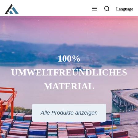
Language
BEDRUCKEN SIE IHR LOGO,
IHRE MARKE, IHRE WEBSITE
ODER ANDERE
INFORMATIONEN, DIE SIE
MÖCHTEN
Alle Produkte anzeigen