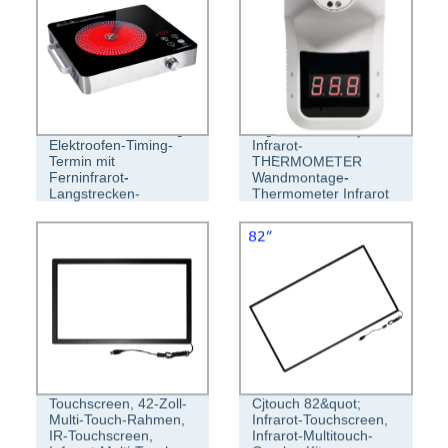
2000 W Hochleistungs-
Digital K3 Infrarojo
Elektroofen-Timing-
Infrarot-
Termin mit
THERMOMETER
Ferninfrarot-
Wandmontage-
Langstrecken-
Thermometer Infrarot
Infrarotkocher
Preise
Cjtouch Infrarot-
Touchscreen, 42-Zoll-
Cjtouch 82&quot;
Multi-Touch-Rahmen,
Infrarot-Touchscreen,
IR-Touchscreen,
Infrarot-Multitouch-