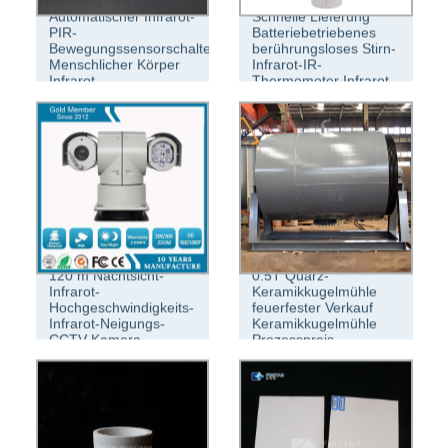
Automatischer Infrarot-
Schnelle Lieferung
PIR-
Batteriebetriebenes
Bewegungssensorschalter
berührungsloses Stirn-
Menschlicher Körper
Infrarot-IR-
Infrarot
Thermometer Infrarot
120 m Nachtsicht-
0.5T Quarz-
Infrarot-
Keramikkugelmühle
Hochgeschwindigkeits-
feuerfester Verkauf
Infrarot-Neigungs-
Keramikkugelmühle
CCTV-Kamera
Prozesspreis