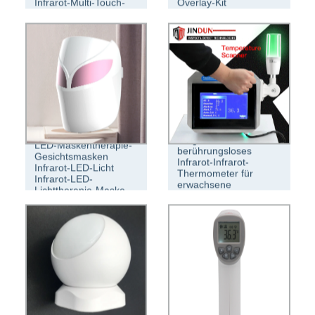
Infrarot-Multi-Touch-
Overlay-Kit
Bildschirm
Tragbares
LED-Maskentherapie-
berührungsloses
Gesichtsmasken
Infrarot-Infrarot-
Infrarot-LED-Licht
Thermometer für
Infrarot-LED-
erwachsene
Lichttherapie-Maske
Babypflegeheime