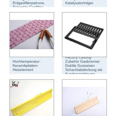
Erdgasfilterpatrone,
Katalysatorträger
Polyester-Gasfilter
Factory Casting
Hochtemperatur-
Zubehör Gasbrenner
Keramikplatten-
Duktile Gusseisen
Heizelement
Schachtabdeckung als
Kundenzeichnung