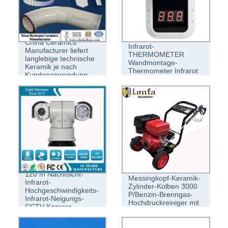
Digital K3 Infrarojo
China Ceramics
Infrarot-
Manufacturer liefert
THERMOMETER
langlebige technische
Wandmontage-
Keramik je nach
Thermometer Infrarot
Kundenanwendung
Preise
Industrielle
120 m Nachtsicht-
Messingkopf-Keramik-
Infrarot-
Zylinder-Kolben 3000
Hochgeschwindigkeits-
P/Benzin-Brenngas-
Infrarot-Neigungs-
Hochdruckreiniger mit
CCTV-Kamera
Pumpe