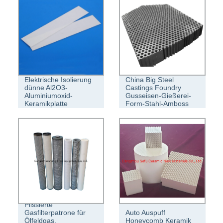
Elektrische Isolierung
China Big Steel
dünne Al2O3-
Castings Foundry
Aluminiumoxid-
Gusseisen-Gießerei-
Keramikplatte
Form-Stahl-Amboss
Plissierte
Gasfilterpatrone für
Auto Auspuff
Ölfeldgas,
Honeycomb Keramik