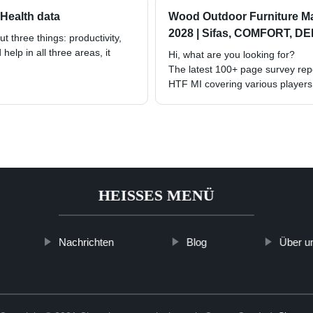
 Health data
Wood Outdoor Furniture Ma
2028 | Sifas, COMFORT, DED
t three things: productivity,
elp in all three areas, it
Hi, what are you looking for?
The latest 100+ page survey rep
HTF MI covering various players 
HEISSES MENÜ
Nachrichten
Blog
Über u