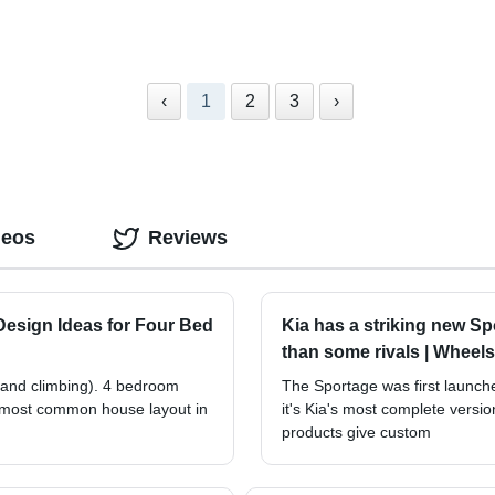
‹
1
2
3
›
deos
Reviews
Design Ideas for Four Bed
Kia has a striking new Sp
than some rivals | Wheels
(and climbing). 4 bedroom
The Sportage was first launche
he most common house layout in
it's Kia's most complete versi
products give custom