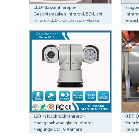
LED-Maskentherapie-
Tragba
Gesichtsmasken Infrarot-LED-Licht
Infrar
Infrarot-LED-Lichttherapie-Maske
erwac
120 m Nachtsicht-Infrarot-
0.5T Q
Hochgeschwindigkeits-Infrarot-
feuerf
Neigungs-CCTV-Kamera
Kerami