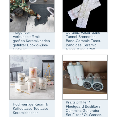
Tragender
Ceramic Faser-Band-
Verbundstoff mit
Tunnel-Brennofen-
großen Keramikperlen
Band-Ceramic Faser-
gefüllter Epoxid-Zibo-
Band des Ceramic
Lieferant
Faser-Band-1260
Fs1000 Filter
Kraftstofffilter /
Hochwertige Keramik
Fleetguard Busfilter /
Kaffeetasse Teetasse
Cummins Generator
Keramikbecher
Set Filter / Öl-Wasser-