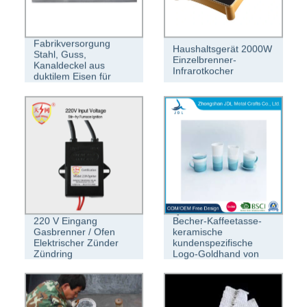
Gasbrenner-
Fabrikversorgung
Haushaltsgerät 2000W
Stahl, Guss,
Einzelbrenner-
Kanaldeckel aus
Infrarotkocher
duktilem Eisen für
OEM-Dienstleistungen
Qualitäts-Porzellan-
220 V Eingang
Becher-Kaffeetasse-
Gasbrenner / Ofen
keramische
Elektrischer Zünder
kundenspezifische
Zündring
Logo-Goldhand von
China (08)