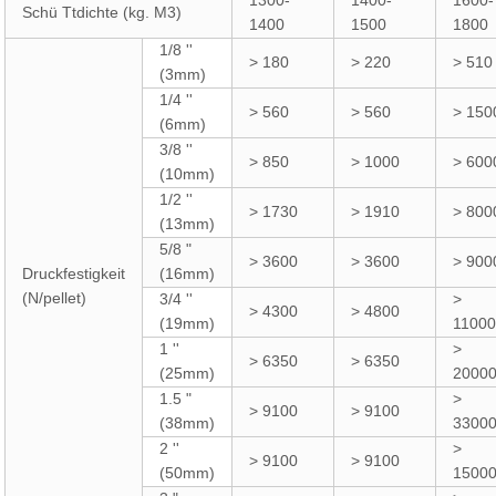
1300-
1400-
1600-
Schü Ttdichte (kg. M3)
1400
1500
1800
1/8 ''
> 180
> 220
> 510
(3mm)
1/4 ''
> 560
> 560
> 150
(6mm)
3/8 ''
> 850
> 1000
> 600
(10mm)
1/2 ''
> 1730
> 1910
> 800
(13mm)
5/8 "
> 3600
> 3600
> 900
Druckfestigkeit
(16mm)
(N/pellet)
3/4 ''
>
> 4300
> 4800
(19mm)
1100
1 ''
>
> 6350
> 6350
(25mm)
2000
1.5 "
>
> 9100
> 9100
(38mm)
3300
2 ''
>
> 9100
> 9100
(50mm)
1500