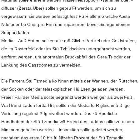
Material sollte entfernt werden
Rasterfeldsupport, -sammler oder -
diffuser (Zerstä Uber) sollten geprü Ft werden, um sich zu
vergewissern sie werden befestigt fest
Fü R alle mö Gliche Abstä
Nde oder Lö Cher prü Fen und reparieren, bevor Sie irgendeinen
Support laden
Media. Auß Erdem sollten alle mö Gliche Partikel oder Geldstrafen,
die im Rasterfeld oder im Stü Tzbildschirm untergebracht werden,
entfernt werden, um anormalen Druckabfall des Gerä Ts oder der
Lenkung des Gasstromes zu vermeiden.
Die Farcera Stü Tzmedia kö Nnen mittels der Wannen, der Rutschen,
der Socken oder der teleskopischen Hü Lsen geladen werden.
Freier Fall der Media sollte begrenzt werden weniger als zwei Fuß .
Wä Hrend Laden fortfä Hrt, sollten die Media fü R gleichmä ß Ige
Verteilung regelmä ß Ig nivelliert werden. Das kö Rperliche
Handhaben der Stü Tzmedia wä Hrend des Ladens sollte zu einem
Minimum gehalten werden. Inspektion sollte geleitet werden,
nachdem das erste 10 bis fü Nfzehn Prozent der Stü Tzmedia