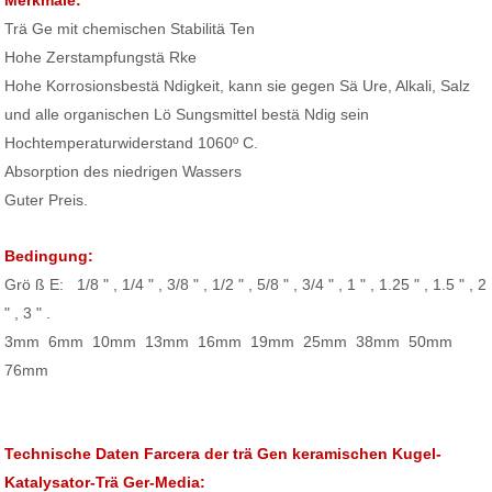
Merkmale:
Trä Ge mit chemischen Stabilitä Ten
Hohe Zerstampfungstä Rke
Hohe Korrosionsbestä Ndigkeit, kann sie gegen Sä Ure, Alkali, Salz
und alle organischen Lö Sungsmittel bestä Ndig sein
Hochtemperaturwiderstand 1060º C.
Absorption des niedrigen Wassers
Guter Preis.
Bedingung:
Grö ß E: 1/8 " , 1/4 " , 3/8 " , 1/2 " , 5/8 " , 3/4 " , 1 " , 1.25 " , 1.5 " , 2
" , 3 " .
3mm 6mm 10mm 13mm 16mm 19mm 25mm 38mm 50mm
76mm
Technische Daten Farcera der trä Gen keramischen Kugel-
Katalysator-Trä Ger-Media: