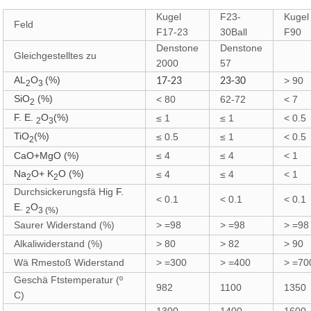
Kugel
F23-
Kugel
Feld
F17-23
30Ball
F90
Denstone
Denstone
Gleichgestelltes zu
2000
57
AL
O
(%)
> 90
17-23
23-30
2
3
SiO
(%)
< 80
62-72
< 7
2
F. E.
O
(%)
≤ 1
≤ 1
< 0.5
2
3
TiO
(%)
≤ 0.5
≤ 1
< 0.5
2
CaO+MgO (%)
≤ 4
≤ 4
< 1
Na
O+ K
O (%)
≤ 4
≤ 4
< 1
2
2
Durchsickerungsfä Hig
F.
< 0.1
< 0.1
< 0.1
E.
O
2
3 (%)
Saurer Widerstand (%)
> =98
> =98
> =98
Alkaliwiderstand (%)
> 80
> 82
> 90
Wä Rmestoß Widerstand
> =300
> =400
> =70
Geschä Ftstemperatur (º
982
1100
1350
C)