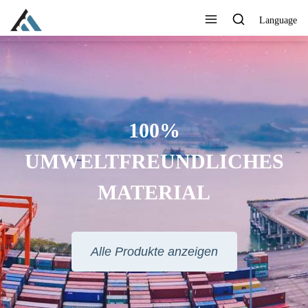
Language
BEDRUCKEN SIE IHR LOGO,
IHRE MARKE, IHRE WEBSITE
ODER ANDERE
INFORMATIONEN, DIE SIE
MÖCHTEN
Alle Produkte anzeigen