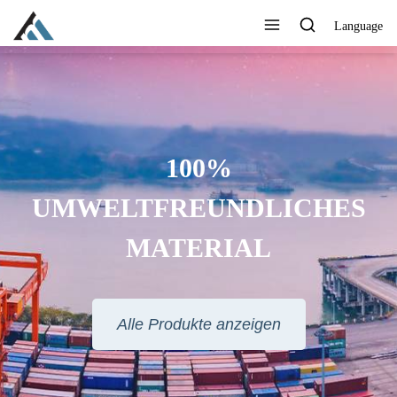
Language
BEDRUCKEN SIE IHR LOGO,
IHRE MARKE, IHRE WEBSITE
ODER ANDERE
INFORMATIONEN, DIE SIE
MÖCHTEN
Alle Produkte anzeigen