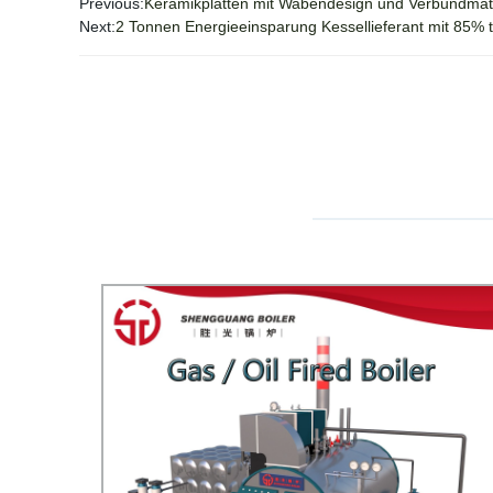
Previous:
Keramikplatten mit Wabendesign und Verbundmate
Next:
2 Tonnen Energieeinsparung Kessellieferant mit 85% t