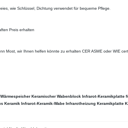
r freies, wie Schlüssel, Dichtung verwendet für bequeme Pflege.
aften Preis erhalten
n Most, wir Ihnen helfen könnte zu erhalten CER ASME oder WIE certi
 Wärmespeicher
Keramischer Wabenblock
Infrarot-Keramikplatte 
us Keramik
Infrarot-Keramik-Wabe
Infrarotheizung Keramikplatte
K