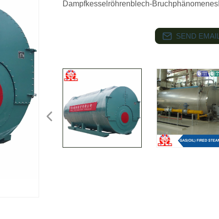
Dampfkesselröhrenblech-Bruchphänomene
SEND EMAIL