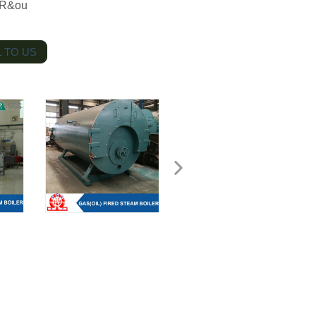
sR&ou
 TO US