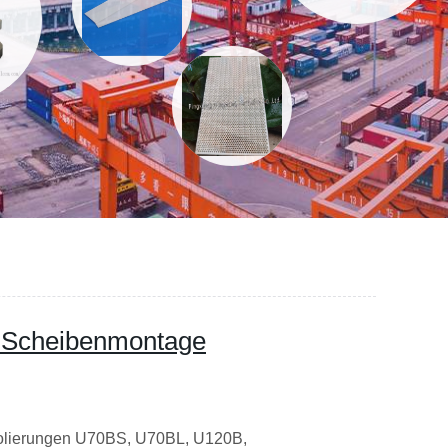
r Scheibenmontage
olierungen U70BS, U70BL, U120B,