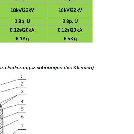
18kV/22kV
18kV/22kV
2.8p. U
2.8p. U
0.12s/20kA
0.12s/20kA
6.1Kg
6.5Kg
pro Isolierungszeichnungen des Klienten):