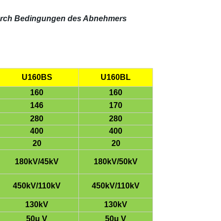
 durch Bedingungen des Abnehmers
U160BS
U160BL
160
160
146
170
280
280
400
400
20
20
180kV/45kV
180kV/50kV
450kV/110kV
450kV/110kV
130kV
130kV
50μ V
50μ V