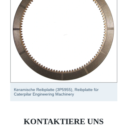
tte (3P5955), Reibplatte für
Einzigartig geformter, b
ering Machinery
Hotel-Catering-Teller
KONTAKTIERE UNS