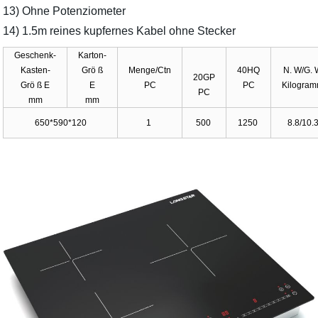
13) Ohne Potenziometer
14) 1.5m reines kupfernes Kabel ohne Stecker
Geschenk-
Karton-
Kasten-
Grö ß
Menge/Ctn
40HQ
N. W/G.
20GP
Grö ß E
E
PC
PC
Kilogra
PC
mm
mm
650*590*120
1
500
1250
8.8/10.