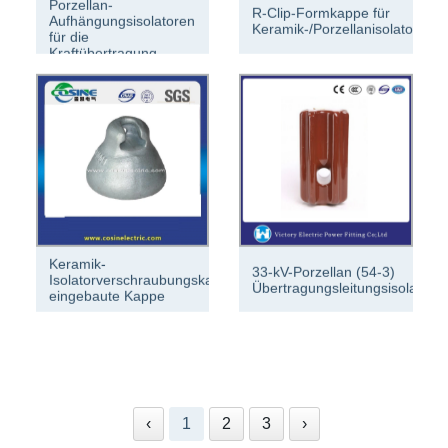
Porzellan-
R-Clip-Formkappe für
Aufhängungsisolatoren
Keramik-/Porzellanisolator
für die
Kraftübertragung
Keramik-
33-kV-Porzellan (54-3)
Isolatorverschraubungskappe/Porzellanisolator,
Übertragungsleitungsisolator
eingebaute Kappe
‹
1
2
3
›