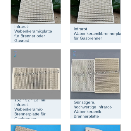
Infrarot-
Infrarot
Wabenkeramikplatte
Wabenkeramikbrennerplatte
für Brenner oder
für Gasbrenner
Gasrost
132 * 92 * 13 mm
Günstigere,
Infrarot-
hochwertige Infrarot-
Wabenkeramik-
Wabenkeramik-
Brennerplatte für
Brennerplatte
Gasbrenner