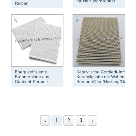
für Heizung/Brenner
Reiben
Energieeffiziente
Katalytische Cordierit-Infrarot-
Brennerplatte aus
Keramikplatte mit Wabenstruktu
Cordierit-Keramik
Brenner/Ofen/Heizung/Grill/Ko
‹
1
2
3
›