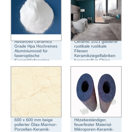
Advanced Ceramics
Ceramic 2021 glasierte
Grade Hpa Hochreines
rustikale rustikale
Aluminiumoxid für
Fliesen
faseroptische
Keramikziegelfabriken
Keramiklieferanten
hergestellt in China
600 x 600 mm beige
Hitzebeständiger,
polierter Glas-Marmor-
feuerfester Material-
Porzellan-Keramik-
Mikroporen-Keramik-