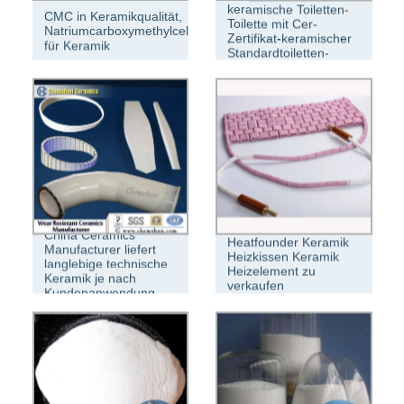
keramische Toiletten-
CMC in Keramikqualität,
Toilette mit Cer-
Natriumcarboxymethylcellulose
Zertifikat-keramischer
für Keramik
Standardtoiletten-
Toilette (BC-1312)
China Ceramics
Heatfounder Keramik
Manufacturer liefert
Heizkissen Keramik
langlebige technische
Heizelement zu
Keramik je nach
verkaufen
Kundenanwendung