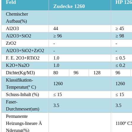
Feld
HP 126
Zudecke 1260
Chemischer
Aufbau
(
%
)
Al
2
O
3
44
≥ 45
Al
2
O
3
+SiO
2
≥ 96
≥ 98
ZrO2
-
-
Al
2
O
3
+SiO
2
+ZrO
2
-
-
F. E.
2
O
3
+RTiO
2
1.0
≤ 0.5
K
2
O+Na
2
O
1.0
≤ 0.2
Dichte
(
Kg/M3
)
80
96
128
96
Klassifikation-
1260
1260
Temperatur
(
º C
)
Schuss-Inhalt (%)
≤ 15
≤ 15
Faser-
3.5
3.5
Durchmesser
(
um
)
Permanente
Heizungs-lineare Ä
1100º C
Nderung
(
%
)