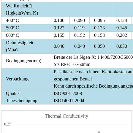
Wä Rmeleitfä
Higkeit
(
W/m. K
)
400º C
0.100
0.090
0.095
0.124
500º C
0.122
0.119
0.123
0.145
600º C
0.155
0.152
0.158
0.202
Dehnfestigkeit
0.040
0.040
0.050
0.050
(
Mpa
)
Breite der Lä Ngen-X
:
14400/7200/3600
Bedingungen
(
mm
)
Stä Rke
:
6~60mm
Plastiktasche nach innen, Kartonkasten au
Verpackung
gesponnenen Beutel
Kann durch spezifische Bedingung angep
Qualitä
ISO9001-2008
Tsbescheinigung
ISO14001-2004