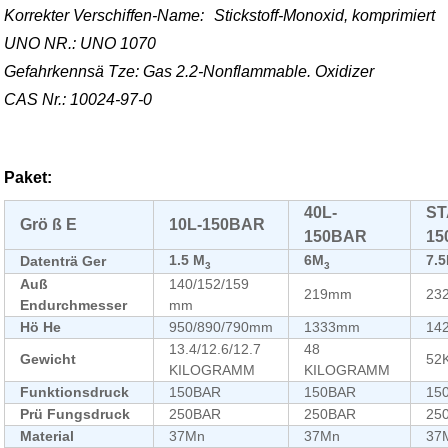
Korrekter Verschiffen-Name:
Stickstoff-Monoxid, komprimiert
UNO NR.: UNO 1070
Gefahrkennsä Tze: Gas 2.2-Nonflammable. Oxidizer
CAS Nr.: 10024-97-0
Paket:
40L-
ST
Grö ß E
10L-150BAR
150BAR
15
1.5 M
6M
7.
Datenträ Ger
3
3
Auß
140/152/159
219mm
23
Endurchmesser
mm
Hö He
950/890/790mm
1333mm
14
13.4/12.6/12.7
48
Gewicht
52
KILOGRAMM
KILOGRAMM
Funktionsdruck
150BAR
150BAR
15
Prü Fungsdruck
250BAR
250BAR
25
Material
37Mn
37Mn
37