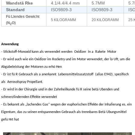
Wandstä Rke
4.1/4.4/4.4 mm
5.7MM
5.
Standard
ISO9809-3
ISO9809-3
IS
Fü Llendes Gewicht
5 KILOGRAMM
20 KILOGRAMM
25
(N
O)
2
Anwendung
- Stickstoff-Monoxid kann als verwendet werden
Oxidizer
In a
Rakete
Motor
- Er wird auch wie ein Oxidizer im Rocketry und im Motor verwendet, der lä Uft, um die
Abgabeleistung der Motoren zu erhö Hen
- Er ist fü R Gebrauch als a anerkannt
Lebensmittelzusatzstoff
(alias E942), spezifisch
als
Aerosolspray Propellant
.
- Er wird in der Chirurgie und in der Zahnheilkunde fü R seine betä Ubenden und
schmerzlindernden Effekte verwendet
- Es bekannt als „lachendes Gas“ wegen der euphorischen Effekte der Inhalierung es, ein
Eigentum, das zu seinen entspannenden Gebrauch als trennbares Betä Ubungsmittel
gefü Hrt hat