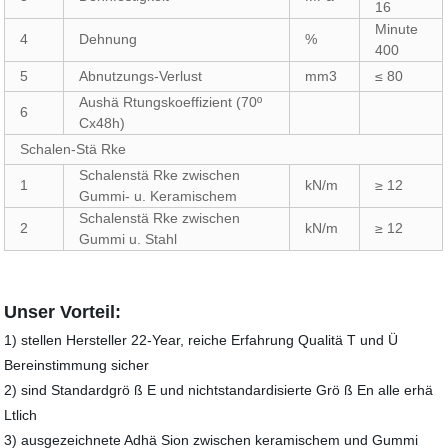
16
Minute
4
Dehnung
%
400
5
Abnutzungs-Verlust
mm3
≤ 80
Aushä Rtungskoeffizient (70º
6
Cx48h)
Schalen-Stä Rke
Schalenstä Rke zwischen
1
kN/m
≥ 12
Gummi- u. Keramischem
Schalenstä Rke zwischen
2
kN/m
≥ 12
Gummi u. Stahl
Unser Vorteil:
1) stellen Hersteller 22-Year, reiche Erfahrung Qualitä T und Ü
Bereinstimmung sicher
2) sind Standardgrö ß E und nichtstandardisierte Grö ß En alle erhä
Ltlich
3) ausgezeichnete Adhä Sion zwischen keramischem und Gummi