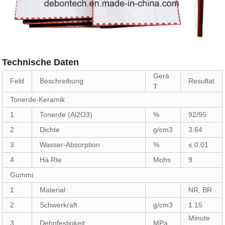
Technische Daten
Gerä
Feld
Beschreibung
Resultat
T
Tonerde-Keramik
1
Tonerde (Al2O3)
%
92/95
2
Dichte
g/cm3
3.64
3
Wasser-Absorption
%
≤ 0.01
4
Hä Rte
Mohs
9
Gummi
1
Material
NR, BR
2
Schwerkraft
g/cm3
1.15
Minute
3
Dehnfestigkeit
MPa