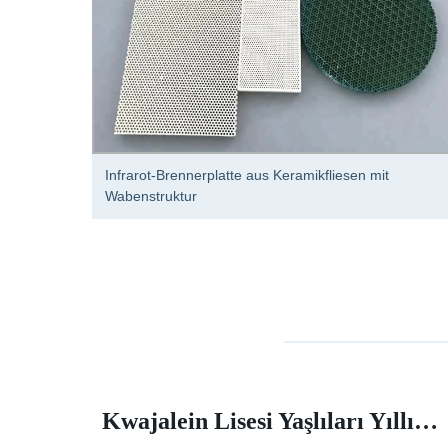
01 für
Infrarot-Brennerplatte aus Keramikfliesen mit
Wabenstruktur
Rapporti di crimini dalla carta assorbente della polizia suburbana del sud, sud-ovest
Kwajalein Lisesi Yaşlıları Yıllık Sokak Boyama Etkinliğinde İz Bırakıyor |Makale |Birleşik Devletler Ordusu