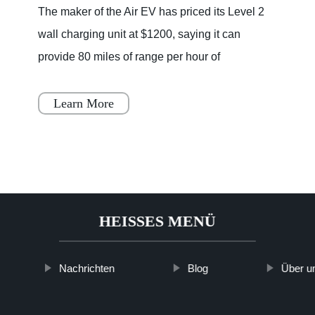
The maker of the Air EV has priced its Level 2
wall charging unit at $1200, saying it can
provide 80 miles of range per hour of
charging.Charging at home can be one of the
best perks of owning an elec
Learn More
HEISSES MENÜ
Nachrichten
Blog
Über u