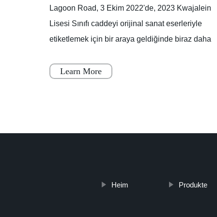
orti di
Lagoon Road, 3 Ekim 2022'de, 2023 Kwajalein
Lisesi Sınıfı caddeyi orijinal sanat eserleriyle
etiketlemek için bir araya geldiğinde biraz daha
E:
renklendi.Lagoon Yolu'nun bir kısmı, boya
kuruyana
Learn More
Heim
Produkte