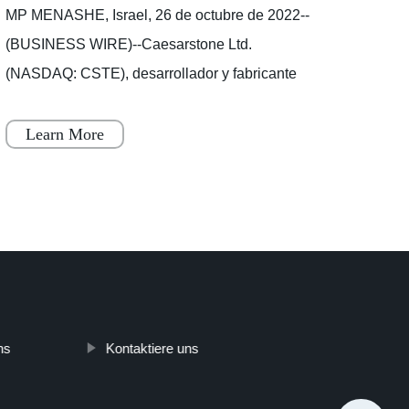
MP MENASHE, Israel, 26 de octubre de 2022--
We us
(BUSINESS WIRE)--Caesarstone Ltd.
websi
(NASDAQ: CSTE), desarrollador y fabricante
to un
líder de superficies de ingeniería de alta
your 
calidad, anunció hoy que publicar�
Fidge
Learn More
Le
ns
Kontaktiere uns