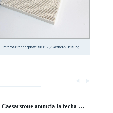
Kerami
Infrarot-Brennerplatte für BBQ/Gasherd/Heizung
Cater
Caesarstone anuncia la fecha de los resultados del tercer trimestre de 2022