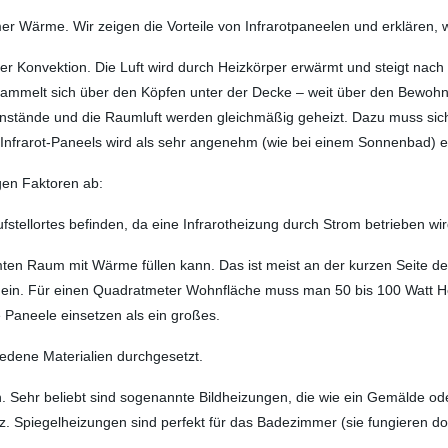
er Wärme. Wir zeigen die Vorteile von Infrarotpaneelen und erklären, w
r Konvektion. Die Luft wird durch Heizkörper erwärmt und steigt nach 
sammelt sich über den Köpfen unter der Decke – weit über den Bewohner
nstände und die Raumluft werden gleichmäßig geheizt. Dazu muss sich
 Infrarot-Paneels wird als sehr angenehm (wie bei einem Sonnenbad)
gen Faktoren ab:
fstellortes befinden, da eine Infrarotheizung durch Strom betrieben wir
amten Raum mit Wärme füllen kann. Das ist meist an der kurzen Seite d
en ein. Für einen Quadratmeter Wohnfläche muss man 50 bis 100 Watt
 Paneele einsetzen als ein großes.
iedene Materialien durchgesetzt.
ch. Sehr beliebt sind sogenannte Bildheizungen, die wie ein Gemälde o
z. Spiegelheizungen sind perfekt für das Badezimmer (sie fungieren d