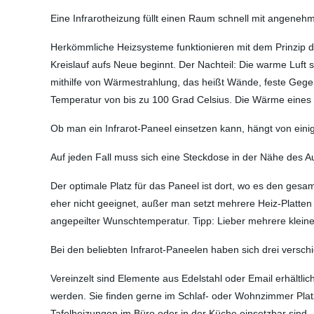
Eine Infrarotheizung füllt einen Raum schnell mit angenehm
Herkömmliche Heizsysteme funktionieren mit dem Prinzip de
Kreislauf aufs Neue beginnt. Der Nachteil: Die warme Luft 
mithilfe von Wärmestrahlung, das heißt Wände, feste Gege
Temperatur von bis zu 100 Grad Celsius. Die Wärme eines
Ob man ein Infrarot-Paneel einsetzen kann, hängt von eini
Auf jeden Fall muss sich eine Steckdose in der Nähe des Au
Der optimale Platz für das Paneel ist dort, wo es den ges
eher nicht geeignet, außer man setzt mehrere Heiz-Platt
angepeilter Wunschtemperatur. Tipp: Lieber mehrere kleine
Bei den beliebten Infrarot-Paneelen haben sich drei versch
Vereinzelt sind Elemente aus Edelstahl oder Email erhältli
werden. Sie finden gerne im Schlaf- oder Wohnzimmer Plat
Tafelheizungen im Büro oder in der Küche einsetzbar sind.